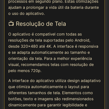
processos em segundo plano. Estas otimizações
ajudam a prolongar a vida útil da bateria durante
o uso do aplicativo.
📺 Resolução de Tela
O aplicativo é compatível com todas as
resoluções de tela suportadas pelo Android,
desde 320x480 até 4K. A interface é responsiva
e se adapta automaticamente ao tamanho e
orientação da tela. Para a melhor experiência
visual, recomendamos telas com resolução de
pelo menos 720p.
A interface do aplicativo utiliza design adaptativo
que otimiza automaticamente o layout para
diferentes tamanhos de tela. Elementos como
botões, texto e imagens são redimensionados
dinamicamente para garantir legibilidade e