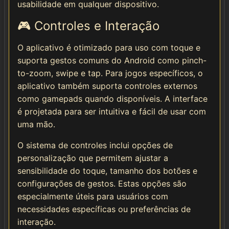
usabilidade em qualquer dispositivo.
🎮 Controles e Interação
O aplicativo é otimizado para uso com toque e
suporta gestos comuns do Android como pinch-
to-zoom, swipe e tap. Para jogos específicos, o
aplicativo também suporta controles externos
como gamepads quando disponíveis. A interface
é projetada para ser intuitiva e fácil de usar com
uma mão.
O sistema de controles inclui opções de
personalização que permitem ajustar a
sensibilidade do toque, tamanho dos botões e
configurações de gestos. Estas opções são
especialmente úteis para usuários com
necessidades específicas ou preferências de
interação.