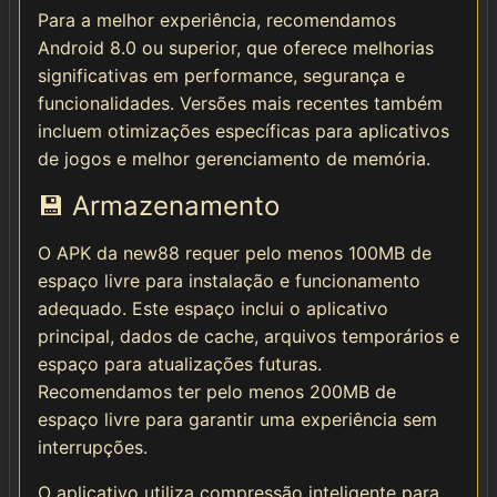
Para a melhor experiência, recomendamos
Android 8.0 ou superior, que oferece melhorias
significativas em performance, segurança e
funcionalidades. Versões mais recentes também
incluem otimizações específicas para aplicativos
de jogos e melhor gerenciamento de memória.
💾 Armazenamento
O APK da new88 requer pelo menos 100MB de
espaço livre para instalação e funcionamento
adequado. Este espaço inclui o aplicativo
principal, dados de cache, arquivos temporários e
espaço para atualizações futuras.
Recomendamos ter pelo menos 200MB de
espaço livre para garantir uma experiência sem
interrupções.
O aplicativo utiliza compressão inteligente para