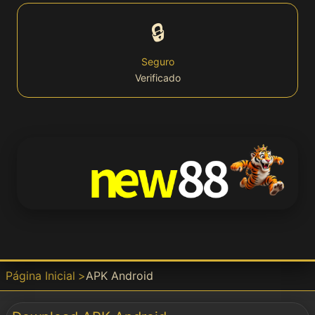
🔒
Bet
Seguro
Verificado
Win
APP
📱 Download
APK
Download
Página Inicial
APK Android
Baixar