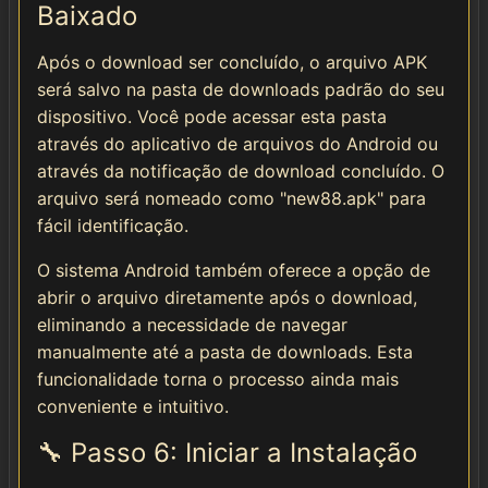
Baixado
Após o download ser concluído, o arquivo APK
será salvo na pasta de downloads padrão do seu
dispositivo. Você pode acessar esta pasta
através do aplicativo de arquivos do Android ou
através da notificação de download concluído. O
arquivo será nomeado como "new88.apk" para
fácil identificação.
O sistema Android também oferece a opção de
abrir o arquivo diretamente após o download,
eliminando a necessidade de navegar
manualmente até a pasta de downloads. Esta
funcionalidade torna o processo ainda mais
conveniente e intuitivo.
🔧 Passo 6: Iniciar a Instalação