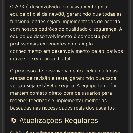
O APK é desenvolvido exclusivamente pela
equipe oficial da new88, garantindo que todas as
funcionalidades sejam implementadas de acordo
com nossos padrões de qualidade e segurança. A
equipe de desenvolvimento é composta por
profissionais experientes com amplo
conhecimento em desenvolvimento de aplicativos
móveis e segurança digital.
O processo de desenvolvimento inclui múltiplas
etapas de revisão e teste, garantindo que cada
versão seja estável e segura. A equipe também
mantém contato direto com os usuários para
receber feedback e implementar melhorias
baseadas nas necessidades reais dos usuários.
🔄 Atualizações Regulares