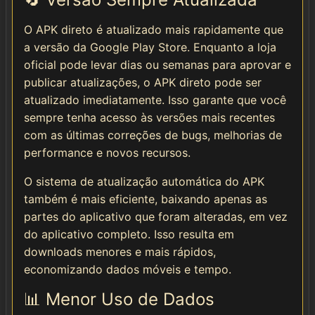
O APK direto é atualizado mais rapidamente que
a versão da Google Play Store. Enquanto a loja
oficial pode levar dias ou semanas para aprovar e
publicar atualizações, o APK direto pode ser
atualizado imediatamente. Isso garante que você
sempre tenha acesso às versões mais recentes
com as últimas correções de bugs, melhorias de
performance e novos recursos.
O sistema de atualização automática do APK
também é mais eficiente, baixando apenas as
partes do aplicativo que foram alteradas, em vez
do aplicativo completo. Isso resulta em
downloads menores e mais rápidos,
economizando dados móveis e tempo.
📊 Menor Uso de Dados