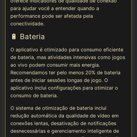
oferece indicadores de qualidade de conexão
para ajudar você a entender quando a
performance pode ser afetada pela
conectividade.
🔋 Bateria
O aplicativo é otimizado para consumo eficiente
de bateria, mas atividades intensivas como jogos
ao vivo podem consumir mais energia.
Recomendamos ter pelo menos 20% de bateria
antes de iniciar sessões longas de jogo. O
aplicativo inclui configurações para otimizar o
consumo de bateria.
O sistema de otimização de bateria inclui
redução automática da qualidade de vídeo em
conexões lentas, desativação de notificações
desnecessárias e gerenciamento inteligente de