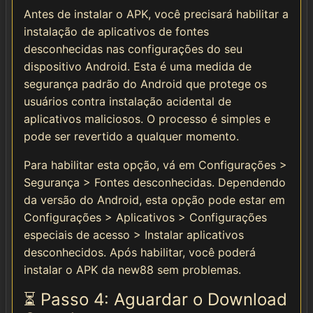
Antes de instalar o APK, você precisará habilitar a
instalação de aplicativos de fontes
desconhecidas nas configurações do seu
dispositivo Android. Esta é uma medida de
segurança padrão do Android que protege os
usuários contra instalação acidental de
aplicativos maliciosos. O processo é simples e
pode ser revertido a qualquer momento.
Para habilitar esta opção, vá em Configurações >
Segurança > Fontes desconhecidas. Dependendo
da versão do Android, esta opção pode estar em
Configurações > Aplicativos > Configurações
especiais de acesso > Instalar aplicativos
desconhecidos. Após habilitar, você poderá
instalar o APK da new88 sem problemas.
⏳ Passo 4: Aguardar o Download