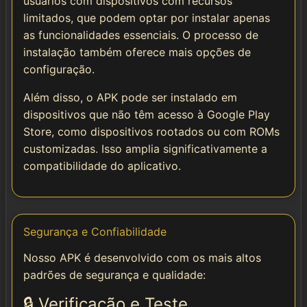
usuários com dispositivos com recursos
limitados, que podem optar por instalar apenas
as funcionalidades essenciais. O processo de
instalação também oferece mais opções de
configuração.
Além disso, o APK pode ser instalado em
dispositivos que não têm acesso à Google Play
Store, como dispositivos rootados ou com ROMs
customizadas. Isso amplia significativamente a
compatibilidade do aplicativo.
Segurança e Confiabilidade
Nosso APK é desenvolvido com os mais altos
padrões de segurança e qualidade:
🔒 Verificação e Teste