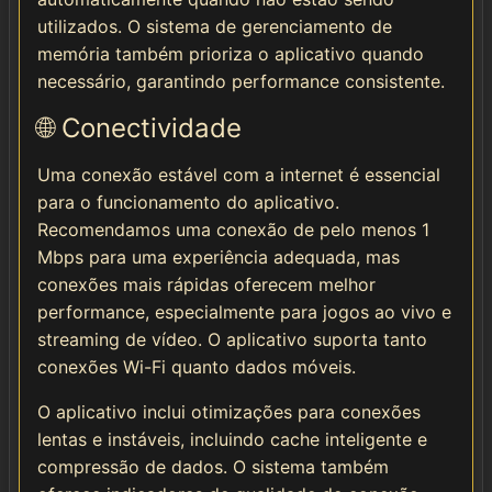
utilizados. O sistema de gerenciamento de
memória também prioriza o aplicativo quando
necessário, garantindo performance consistente.
🌐 Conectividade
Uma conexão estável com a internet é essencial
para o funcionamento do aplicativo.
Recomendamos uma conexão de pelo menos 1
Mbps para uma experiência adequada, mas
conexões mais rápidas oferecem melhor
performance, especialmente para jogos ao vivo e
streaming de vídeo. O aplicativo suporta tanto
conexões Wi-Fi quanto dados móveis.
O aplicativo inclui otimizações para conexões
lentas e instáveis, incluindo cache inteligente e
compressão de dados. O sistema também