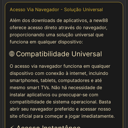
Acesso Via Navegador - Solução Universal
Além dos downloads de aplicativos, a new88
oferece acesso direto através do navegador,
proporcionando uma solução universal que
funciona em qualquer dispositivo:
🌐 Compatibilidade Universal
O acesso via navegador funciona em qualquer
dispositivo com conexão à internet, incluindo
smartphones, tablets, computadores e até
mesmo smart TVs. Não há necessidade de
instalar aplicativos ou preocupar-se com
compatibilidade de sistema operacional. Basta
abrir seu navegador preferido e acessar nosso
site oficial para começar a jogar imediatamente.