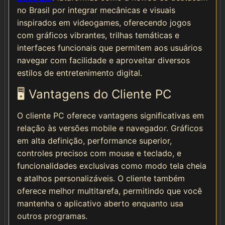
no Brasil por integrar mecânicas e visuais
inspirados em videogames, oferecendo jogos
com gráficos vibrantes, trilhas temáticas e
interfaces funcionais que permitem aos usuários
navegar com facilidade e aproveitar diversos
estilos de entretenimento digital.
🖥️ Vantagens do Cliente PC
O cliente PC oferece vantagens significativas em
relação às versões mobile e navegador. Gráficos
em alta definição, performance superior,
controles precisos com mouse e teclado, e
funcionalidades exclusivas como modo tela cheia
e atalhos personalizáveis. O cliente também
oferece melhor multitarefa, permitindo que você
mantenha o aplicativo aberto enquanto usa
outros programas.