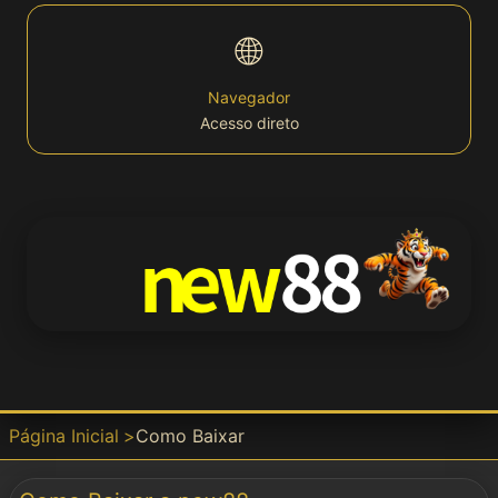
🌐
Bet
Navegador
Acesso direto
Win
APP
📱 Download
APK
Download
Página Inicial
Como Baixar
Baixar