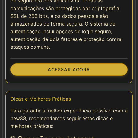
de segurança dos aplicativos. Todas as
comunicações são protegidas por criptografia
SSL de 256 bits, e os dados pessoais são
armazenados de forma segura. O sistema de
autenticação inclui opções de login seguro,
autenticação de dois fatores e proteção contra
ataques comuns.
ACESSAR AGORA
Dicas e Melhores Práticas
Para garantir a melhor experiência possível com a
new88, recomendamos seguir estas dicas e
melhores práticas: