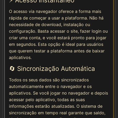
⚡ Acesso Instantâneo
O acesso via navegador oferece a forma mais
rápida de começar a usar a plataforma. Não há
necessidade de download, instalação ou
configuração. Basta acessar o site, fazer login ou
criar uma conta, e você estará pronto para jogar
em segundos. Esta opção é ideal para usuários
que querem testar a plataforma antes de baixar
aplicativos.
🔄 Sincronização Automática
Todos os seus dados são sincronizados
automaticamente entre o navegador e os
aplicativos. Se você jogar no navegador e depois
acessar pelo aplicativo, todas as suas
informações estarão atualizadas. O sistema de
sincronização em tempo real garante que saldo,