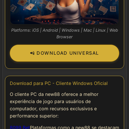
Platforms: iOS | Android | Windows | Mac | Linux | Web
Browser
📲 DOWNLOAD UNIVERSAL
Download para PC - Cliente Windows Oficial
O cliente PC da new88 oferece a melhor
experiência de jogo para usuários de
computador, com recursos exclusivos e
performance superior:
8099 Bet
Plataformas como a new88 se destacam