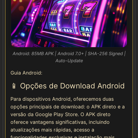
Android: 85MB APK | Android 7.0+ | SHA-256 Signed |
Auto-Update
Guia Android:
📱 Opções de Download Android
Para dispositivos Android, oferecemos duas
opções principais de download: o APK direto e a
versão da Google Play Store. O APK direto
oferece vantagens significativas, incluindo
atualizações mais rápidas, acesso a
funcionalidades exclusivas e instalação mais