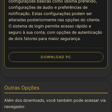
configurações básicas como idioma preferido,
configurações de áudio e preferências de
notificação. Estas configurações podem ser
alteradas posteriormente nas opções do cliente.
O sistema de login permite acesso rápido e
seguro à sua conta, com opções de autenticação
de dois fatores para maior segurança.
DOWNLOAD PC
Outras Opções
Além dos downloads, você também pode acessar via
navegador.