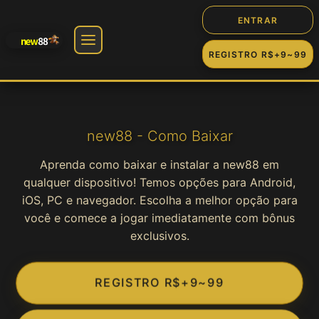
ENTRAR
REGISTRO R$+9~99
🎰 Jogos
Slot
new88 - Como Baixar
Aprenda como baixar e instalar a new88 em
Cassino
qualquer dispositivo! Temos opções para Android,
iOS, PC e navegador. Escolha a melhor opção para
Fortune
você e comece a jogar imediatamente com bônus
exclusivos.
Jogos
REGISTRO R$+9~99
Game