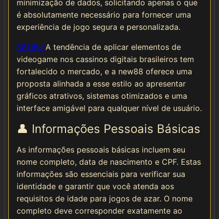
minimização de dados, solicitando apenas o que
é absolutamente necessário para fornecer uma
experiência de jogo segura e personalizada.
8811Bet
A tendência de aplicar elementos de
videogame nos cassinos digitais brasileiros tem
fortalecido o mercado, e a new88 oferece uma
proposta alinhada a esse estilo ao apresentar
gráficos atrativos, sistemas otimizados e uma
interface amigável para qualquer nível de usuário.
👤 Informações Pessoais Básicas
As informações pessoais básicas incluem seu
nome completo, data de nascimento e CPF. Estas
informações são essenciais para verificar sua
identidade e garantir que você atenda aos
requisitos de idade para jogos de azar. O nome
completo deve corresponder exatamente ao