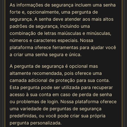
As informações de segurança incluem uma senha
forte e, opcionalmente, uma pergunta de
segurança. A senha deve atender aos mais altos
padrões de segurança, incluindo uma
combinação de letras maiúsculas e minúsculas,
números e caracteres especiais. Nossa
plataforma oferece ferramentas para ajudar você
a criar uma senha segura e única.
A pergunta de segurança é opcional mas
altamente recomendada, pois oferece uma
camada adicional de proteção para sua conta.
Esta pergunta pode ser utilizada para recuperar
acesso à sua conta em caso de perda de senha
ou problemas de login. Nossa plataforma oferece
uma variedade de perguntas de segurança
predefinidas, ou você pode criar sua própria
pergunta personalizada.