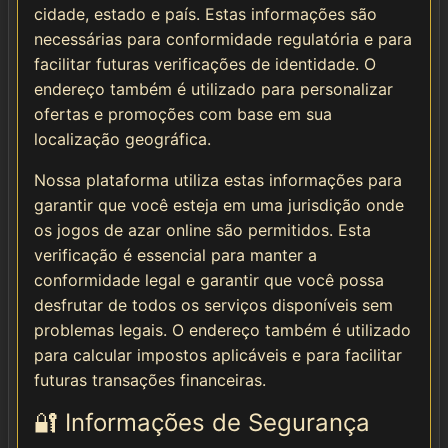
cidade, estado e país. Estas informações são
necessárias para conformidade regulatória e para
facilitar futuras verificações de identidade. O
endereço também é utilizado para personalizar
ofertas e promoções com base em sua
localização geográfica.
Nossa plataforma utiliza estas informações para
garantir que você esteja em uma jurisdição onde
os jogos de azar online são permitidos. Esta
verificação é essencial para manter a
conformidade legal e garantir que você possa
desfrutar de todos os serviços disponíveis sem
problemas legais. O endereço também é utilizado
para calcular impostos aplicáveis e para facilitar
futuras transações financeiras.
🔐 Informações de Segurança