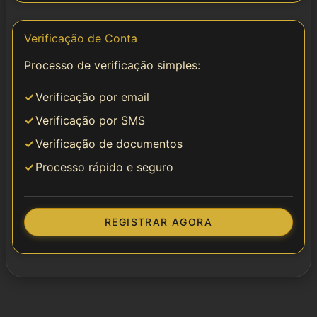
Verificação de Conta
Processo de verificação simples:
Verificação por email
Verificação por SMS
Verificação de documentos
Processo rápido e seguro
REGISTRAR AGORA