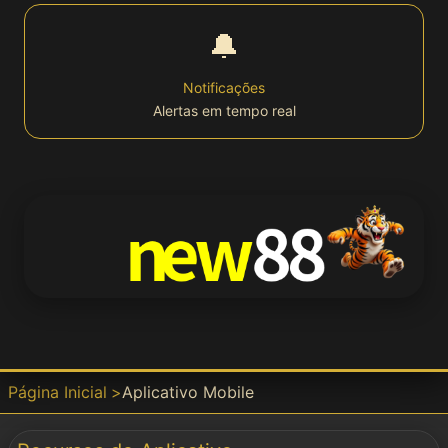
🔔
Bet
Notificações
Alertas em tempo real
Win
APP
📱 Download
APK
Download
Página Inicial
Aplicativo Mobile
Baixar