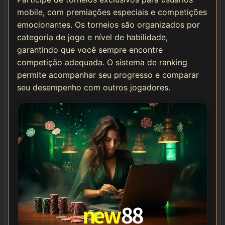
mobile, com premiações especiais e competições
emocionantes. Os torneios são organizados por
categoria de jogo e nível de habilidade,
garantindo que você sempre encontre
competição adequada. O sistema de ranking
permite acompanhar seu progresso e comparar
seu desempenho com outros jogadores.