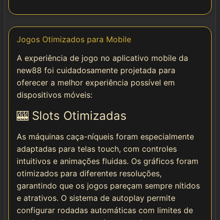
Jogos Otimizados para Mobile
A experiência de jogo no aplicativo mobile da
new88 foi cuidadosamente projetada para
oferecer a melhor experiência possível em
dispositivos móveis:
🎰 Slots Otimizadas
As máquinas caça-níqueis foram especialmente
adaptadas para telas touch, com controles
intuitivos e animações fluidas. Os gráficos foram
otimizados para diferentes resoluções,
garantindo que os jogos pareçam sempre nítidos
e atrativos. O sistema de autoplay permite
configurar rodadas automáticas com limites de