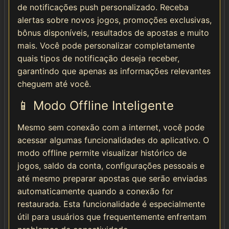
de notificações push personalizado. Receba
alertas sobre novos jogos, promoções exclusivas,
bônus disponíveis, resultados de apostas e muito
mais. Você pode personalizar completamente
quais tipos de notificação deseja receber,
garantindo que apenas as informações relevantes
cheguem até você.
📱 Modo Offline Inteligente
Mesmo sem conexão com a internet, você pode
acessar algumas funcionalidades do aplicativo. O
modo offline permite visualizar histórico de
jogos, saldo da conta, configurações pessoais e
até mesmo preparar apostas que serão enviadas
automaticamente quando a conexão for
restaurada. Esta funcionalidade é especialmente
útil para usuários que frequentemente enfrentam