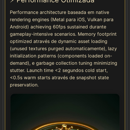
Performance architecture baseada em native
rendering engines (Metal para iOS, Vulkan para
Android) achieving 60fps sustained durante
gameplay-intensive scenarios. Memory footprint
optimized através de dynamic asset loading
(unused textures purged automaticamente), lazy
initialization patterns (components loaded on-
demand), e garbage collection tuning minimizing
stutter. Launch time <2 segundos cold start,
<0.5s warm starts através de snapshot state
preservation.