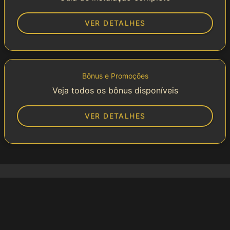
VER DETALHES
Bônus e Promoções
Veja todos os bônus disponíveis
VER DETALHES