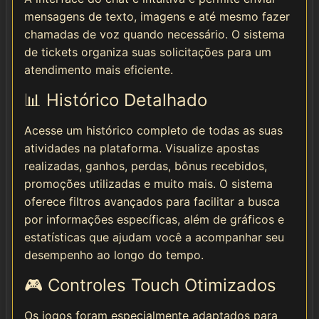
mensagens de texto, imagens e até mesmo fazer
chamadas de voz quando necessário. O sistema
de tickets organiza suas solicitações para um
atendimento mais eficiente.
📊 Histórico Detalhado
Acesse um histórico completo de todas as suas
atividades na plataforma. Visualize apostas
realizadas, ganhos, perdas, bônus recebidos,
promoções utilizadas e muito mais. O sistema
oferece filtros avançados para facilitar a busca
por informações específicas, além de gráficos e
estatísticas que ajudam você a acompanhar seu
desempenho ao longo do tempo.
🎮 Controles Touch Otimizados
Os jogos foram especialmente adaptados para