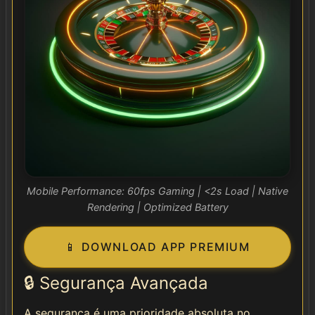
Mobile Performance: 60fps Gaming | <2s Load | Native
Rendering | Optimized Battery
📱 DOWNLOAD APP PREMIUM
🔒 Segurança Avançada
A segurança é uma prioridade absoluta no