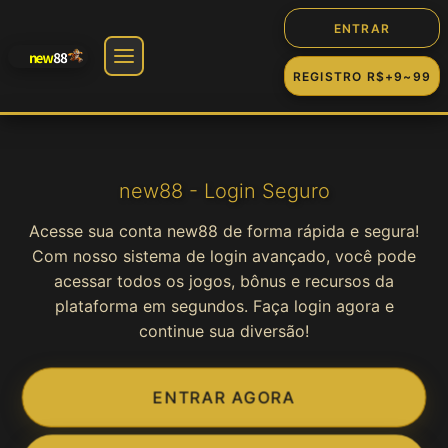
ENTRAR
REGISTRO R$+9~99
🎰 Jogos
Slot
new88 - Login Seguro
Acesse sua conta new88 de forma rápida e segura!
Cassino
Com nosso sistema de login avançado, você pode
acessar todos os jogos, bônus e recursos da
Fortune
plataforma em segundos. Faça login agora e
continue sua diversão!
Jogos
ENTRAR AGORA
Game