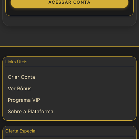
ACESSAR CONTA
Links Úteis
Criar Conta
Ver Bônus
Programa VIP
Sobre a Plataforma
Oferta Especial