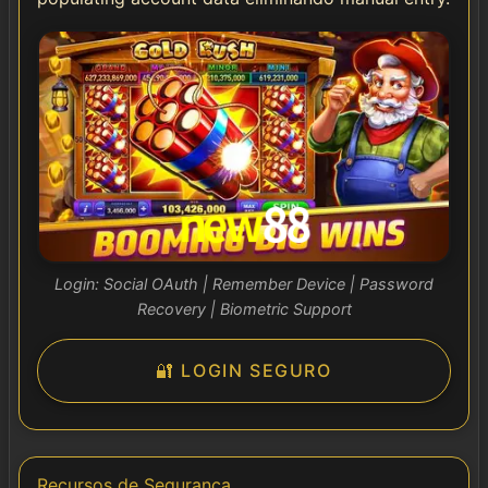
Login: Social OAuth | Remember Device | Password
Recovery | Biometric Support
🔐 LOGIN SEGURO
Recursos de Segurança