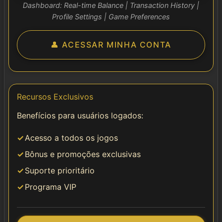
Dashboard: Real-time Balance | Transaction History |
Profile Settings | Game Preferences
👤 ACESSAR MINHA CONTA
Recursos Exclusivos
Benefícios para usuários logados:
Acesso a todos os jogos
Bônus e promoções exclusivas
Suporte prioritário
Programa VIP