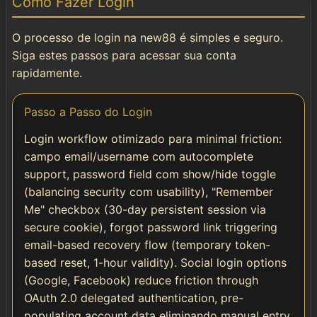
Como Fazer Login
Instalar
O processo de login na new88 é simples e seguro.
🌐 Social & Contato
Siga estes passos para acessar sua conta
rapidamente.
📱 Telegram
Passo a Passo do Login
📘 Facebook
Login workflow otimizado para minimal friction:
campo email/username com autocomplete
support, password field com show/hide toggle
(balancing security com usability), "Remember
Me" checkbox (30-day persistent session via
secure cookie), forgot password link triggering
email-based recovery flow (temporary token-
based reset, 1-hour validity). Social login options
(Google, Facebook) reduce friction through
OAuth 2.0 delegated authentication, pre-
populating account data eliminando manual entry.