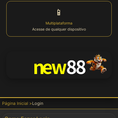
📱
Bet
Multiplataforma
Acesse de qualquer dispositivo
Win
APP
📱 Download
APK
Download
Página Inicial
Login
Baixar