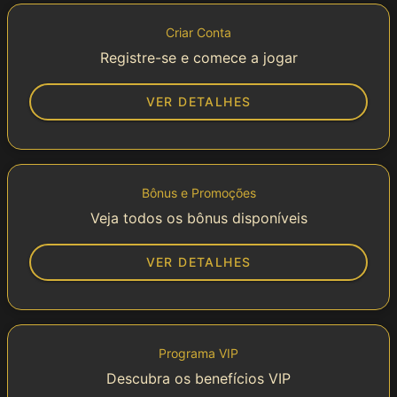
Criar Conta
Registre-se e comece a jogar
VER DETALHES
Bônus e Promoções
Veja todos os bônus disponíveis
VER DETALHES
Programa VIP
Descubra os benefícios VIP