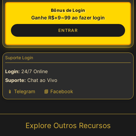
Bônus de Login
Ganhe R$+9~99 ao fazer login
ENTRAR
Suporte Login
Login:
24/7 Online
Suporte:
Chat ao Vivo
📱 Telegram
📘 Facebook
Explore Outros Recursos