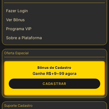
Fazer Login
Ver Bônus
Programa VIP
Sobre a Plataforma
Oferta Especial
Bônus de Cadastro
Ganhe R$+9~99 agora
CADASTRAR
Suporte Cadastro