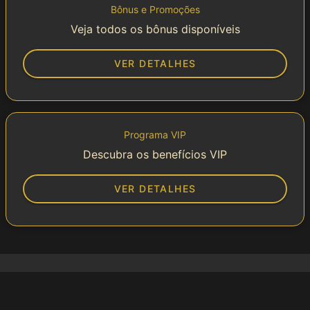
Bônus e Promoções
Veja todos os bônus disponíveis
VER DETALHES
Programa VIP
Descubra os benefícios VIP
VER DETALHES