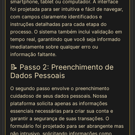
smartphone, tablet ou computador. A interface
foi projetada para ser intuitiva e fácil de navegar,
com campos claramente identificados e
instruções detalhadas para cada etapa do
processo. O sistema também inclui validação em
tempo real, garantindo que você seja informado
imediatamente sobre qualquer erro ou
informação faltante.
📝 Passo 2: Preenchimento de
Dados Pessoais
O segundo passo envolve o preenchimento
cuidadoso de seus dados pessoais. Nossa
plataforma solicita apenas as informações
essenciais necessárias para criar sua conta e
garantir a segurança de suas transações. O
formulário foi projetado para ser abrangente mas
não intrusivo, solicitando informações como