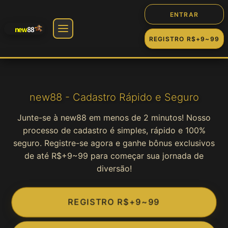
ENTRAR
REGISTRO R$+9~99
🎰 Jogos
Slot
new88 - Cadastro Rápido e Seguro
Junte-se à new88 em menos de 2 minutos! Nosso
Cassino
processo de cadastro é simples, rápido e 100%
seguro. Registre-se agora e ganhe bônus exclusivos
Fortune
de até R$+9~99 para começar sua jornada de
diversão!
Jogos
REGISTRO R$+9~99
Game