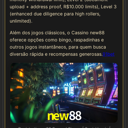
upload + address proof, R$10.000 limits), Level 3
(enhanced due diligence para high rollers,
unlimited).
Além dos jogos clássicos, o Cassino new88
oferece opções como bingo, raspadinhas e
outros jogos instantâneos, para quem busca
diversão rápida e recompensas generosas.
91bet