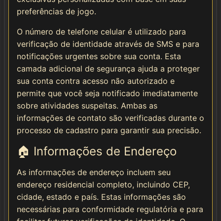
preferências de jogo.
O número de telefone celular é utilizado para
verificação de identidade através de SMS e para
notificações urgentes sobre sua conta. Esta
camada adicional de segurança ajuda a proteger
sua conta contra acesso não autorizado e
permite que você seja notificado imediatamente
sobre atividades suspeitas. Ambas as
informações de contato são verificadas durante o
processo de cadastro para garantir sua precisão.
🏠 Informações de Endereço
As informações de endereço incluem seu
endereço residencial completo, incluindo CEP,
cidade, estado e país. Estas informações são
necessárias para conformidade regulatória e para