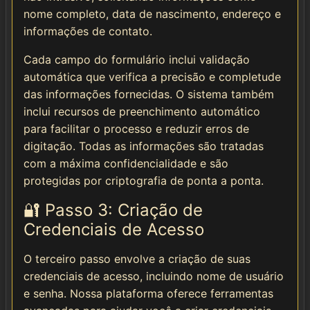
nome completo, data de nascimento, endereço e
informações de contato.
Cada campo do formulário inclui validação
automática que verifica a precisão e completude
das informações fornecidas. O sistema também
inclui recursos de preenchimento automático
para facilitar o processo e reduzir erros de
digitação. Todas as informações são tratadas
com a máxima confidencialidade e são
protegidas por criptografia de ponta a ponta.
🔐 Passo 3: Criação de
Credenciais de Acesso
O terceiro passo envolve a criação de suas
credenciais de acesso, incluindo nome de usuário
e senha. Nossa plataforma oferece ferramentas