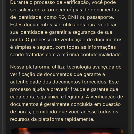
Durante o processo de verificação, você pode
ser solicitado a fornecer cópias de documentos
de identidade, como RG, CNH ou passaporte.
Estes documentos são utilizados para verificar
sua identidade e garantir a segurança de sua
conta. O processo de verificação de documentos
é simples e seguro, com todas as informações
sendo tratadas com a máxima confidencialidade.
Nossa plataforma utiliza tecnologia avançada de
verificação de documentos que garante a
autenticidade dos documentos fornecidos. Este
processo ajuda a prevenir fraude e garante que
cada conta seja única e legítima. A verificação de
documentos é geralmente concluída em questão
de horas, permitindo que você acesse todos os
recursos da plataforma rapidamente.