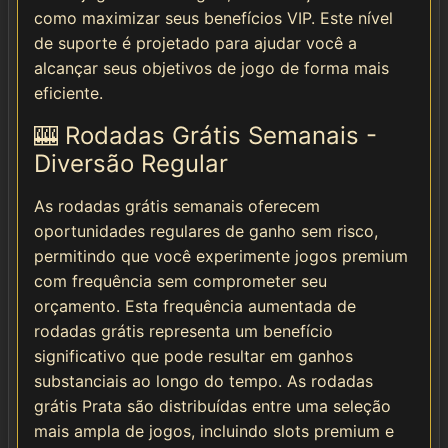
como maximizar seus benefícios VIP. Este nível
de suporte é projetado para ajudar você a
alcançar seus objetivos de jogo de forma mais
eficiente.
🎰 Rodadas Grátis Semanais -
Diversão Regular
As rodadas grátis semanais oferecem
oportunidades regulares de ganho sem risco,
permitindo que você experimente jogos premium
com frequência sem comprometer seu
orçamento. Esta frequência aumentada de
rodadas grátis representa um benefício
significativo que pode resultar em ganhos
substanciais ao longo do tempo. As rodadas
grátis Prata são distribuídas entre uma seleção
mais ampla de jogos, incluindo slots premium e