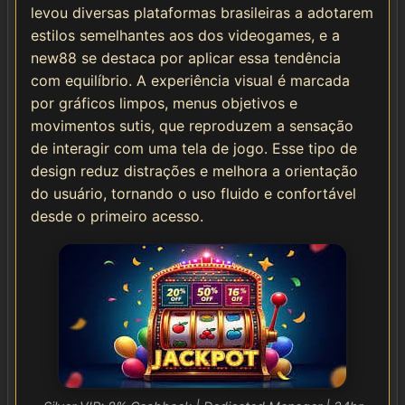
levou diversas plataformas brasileiras a adotarem
estilos semelhantes aos dos videogames, e a
new88 se destaca por aplicar essa tendência
com equilíbrio. A experiência visual é marcada
por gráficos limpos, menus objetivos e
movimentos sutis, que reproduzem a sensação
de interagir com uma tela de jogo. Esse tipo de
design reduz distrações e melhora a orientação
do usuário, tornando o uso fluido e confortável
desde o primeiro acesso.