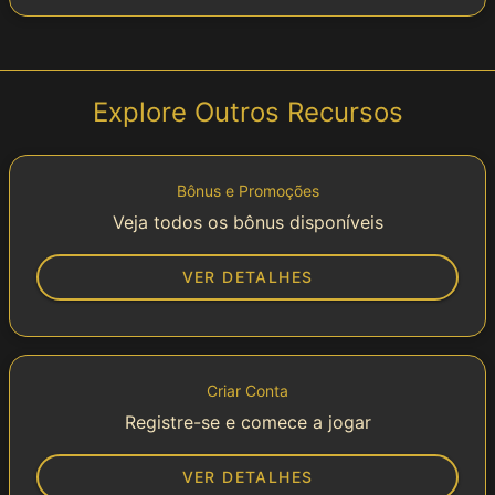
Explore Outros Recursos
Bônus e Promoções
Veja todos os bônus disponíveis
VER DETALHES
Criar Conta
Registre-se e comece a jogar
VER DETALHES