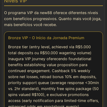
Níveis VIP
Instalar
O programa VIP da new88 oferece diferentes níveis
🌐 Social & Contato
com benefícios progressivos. Quanto mais você joga,
mais benefícios você recebe.
📱 Telegram
Bronze VIP - O Início da Jornada Premium
📘 Facebook
Bronze tier (entry level, achieved via R$5.000
total deposits ou R$50.000 wagering volume)
inaugura VIP journey oferecendo foundational
benefits establishing value proposition para
continued engagement. Cashback 5% weekly
sobre net losses, reload bonus 10% em deposits,
priority support queue (average response <30min
vs. 2hr standard), monthly free spins package (50
spins valued R$100), e exclusive promotions
access (early notification para limited-time offers,
enhanced odds em sportsbook events).