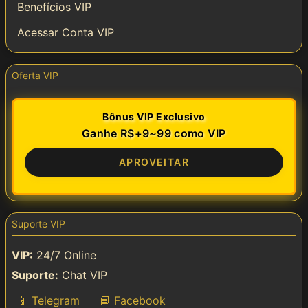
Benefícios VIP
Acessar Conta VIP
Oferta VIP
Bônus VIP Exclusivo
Ganhe R$+9~99 como VIP
APROVEITAR
Suporte VIP
VIP:
24/7 Online
Suporte:
Chat VIP
📱 Telegram
📘 Facebook