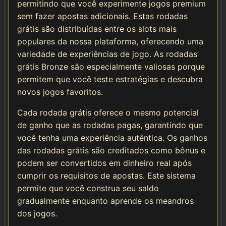
permitindo que você experimente jogos premium
sem fazer apostas adicionais. Estas rodadas
grátis são distribuídas entre os slots mais
populares da nossa plataforma, oferecendo uma
variedade de experiências de jogo. As rodadas
grátis Bronze são especialmente valiosas porque
permitem que você teste estratégias e descubra
novos jogos favoritos.
Cada rodada grátis oferece o mesmo potencial
de ganho que as rodadas pagas, garantindo que
você tenha uma experiência autêntica. Os ganhos
das rodadas grátis são creditados como bônus e
podem ser convertidos em dinheiro real após
cumprir os requisitos de apostas. Este sistema
permite que você construa seu saldo
gradualmente enquanto aprende os meandros
dos jogos.