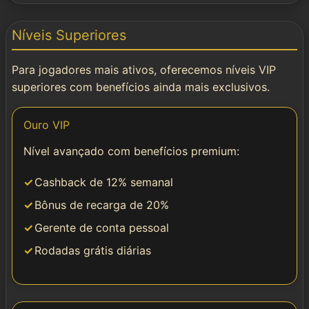
Níveis Superiores
Para jogadores mais ativos, oferecemos níveis VIP
superiores com benefícios ainda mais exclusivos.
Ouro VIP
Nível avançado com benefícios premium:
Cashback de 12% semanal
Bônus de recarga de 20%
Gerente de conta pessoal
Rodadas grátis diárias