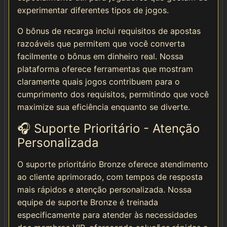
experimentar diferentes tipos de jogos.
O bônus de recarga inclui requisitos de apostas
razoáveis que permitem que você converta
facilmente o bônus em dinheiro real. Nossa
plataforma oferece ferramentas que mostram
claramente quais jogos contribuem para o
cumprimento dos requisitos, permitindo que você
maximize sua eficiência enquanto se diverte.
🎧 Suporte Prioritário - Atenção
Personalizada
O suporte prioritário Bronze oferece atendimento
ao cliente aprimorado, com tempos de resposta
mais rápidos e atenção personalizada. Nossa
equipe de suporte Bronze é treinada
especificamente para atender às necessidades