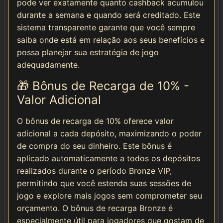
pode ver exatamente quanto cashback acumulou
durante a semana e quando será creditado. Este
sistema transparente garante que você sempre
saiba onde está em relação aos seus benefícios e
possa planejar sua estratégia de jogo
adequadamente.
🎁 Bônus de Recarga de 10% -
Valor Adicional
O bônus de recarga de 10% oferece valor
adicional a cada depósito, maximizando o poder
de compra do seu dinheiro. Este bônus é
aplicado automaticamente a todos os depósitos
realizados durante o período Bronze VIP,
permitindo que você estenda suas sessões de
jogo e explore mais jogos sem comprometer seu
orçamento. O bônus de recarga Bronze é
especialmente útil para jogadores que gostam de