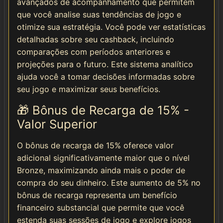
avançados de acompanhamento que permitem
que você analise suas tendências de jogo e
otimize sua estratégia. Você pode ver estatísticas
detalhadas sobre seu cashback, incluindo
comparações com períodos anteriores e
projeções para o futuro. Este sistema analítico
ajuda você a tomar decisões informadas sobre
seu jogo e maximizar seus benefícios.
🎁 Bônus de Recarga de 15% -
Valor Superior
O bônus de recarga de 15% oferece valor
adicional significativamente maior que o nível
Bronze, maximizando ainda mais o poder de
compra do seu dinheiro. Este aumento de 5% no
bônus de recarga representa um benefício
financeiro substancial que permite que você
estenda suas sessões de jogo e explore jogos