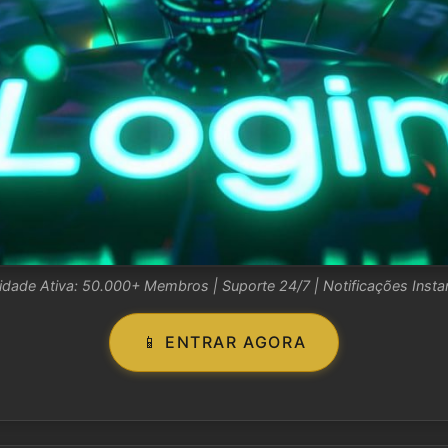
dade Ativa: 50.000+ Membros | Suporte 24/7 | Notificações Insta
📱 ENTRAR AGORA