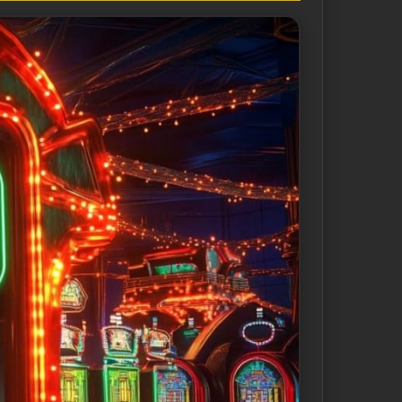
📱 Download
APK
Download
Baixar
Instalar