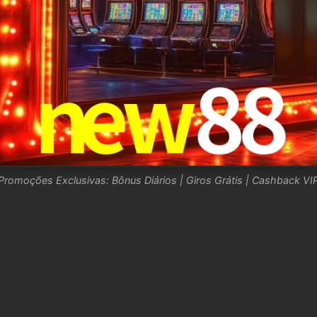
Promoções Exclusivas: Bônus Diários | Giros Grátis | Cashback VI