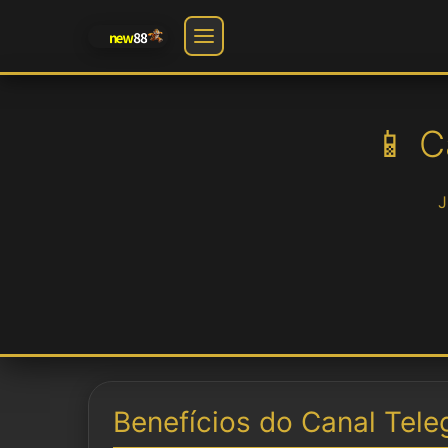
🎰 Jogos
📱 C
Slot
J
Cassino
Fortune
Jogos
Game
Benefícios do Canal Tel