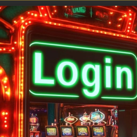
🌐 Social & Contato
📱 Telegram
📘 Facebook