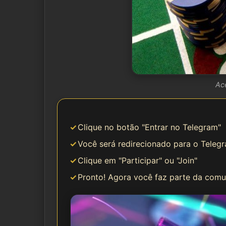
Ac
Clique no botão "Entrar no Telegram"
Você será redirecionado para o Teleg
Clique em "Participar" ou "Join"
Pronto! Agora você faz parte da com