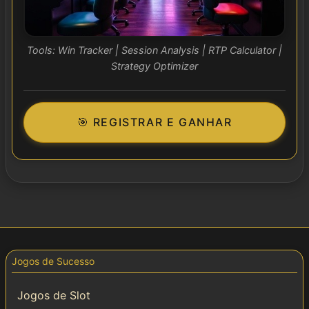
Tools: Win Tracker | Session Analysis | RTP Calculator |
Strategy Optimizer
🎯 REGISTRAR E GANHAR
Jogos de Sucesso
Jogos de Slot