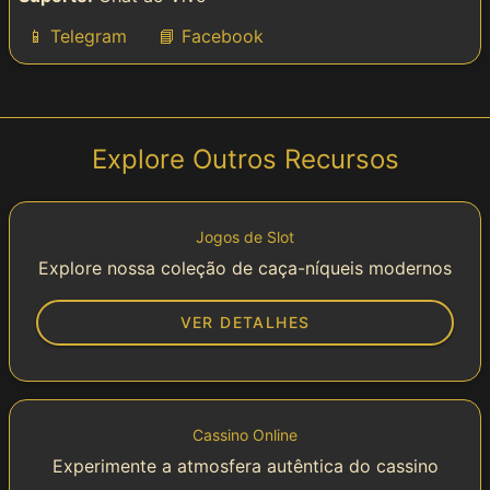
📱 Telegram
📘 Facebook
Explore Outros Recursos
Jogos de Slot
Explore nossa coleção de caça-níqueis modernos
VER DETALHES
Cassino Online
Experimente a atmosfera autêntica do cassino