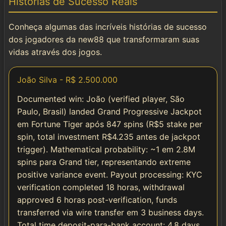
Histórias de Sucesso Reais
Instalar
Conheça algumas das incríveis histórias de sucesso
🌐 Social & Contato
dos jogadores da new88 que transformaram suas
vidas através dos jogos.
📱 Telegram
João Silva - R$ 2.500.000
📘 Facebook
Documented win: João (verified player, São
Paulo, Brasil) landed Grand Progressive Jackpot
em Fortune Tiger após 847 spins (R$5 stake per
spin, total investment R$4.235 antes de jackpot
trigger). Mathematical probability: ~1 em 2.8M
spins para Grand tier, representando extreme
positive variance event. Payout processing: KYC
verification completed 18 horas, withdrawal
approved 6 horas post-verification, funds
transferred via wire transfer em 3 business days.
Total time deposit-para-bank account: 4.8 days,