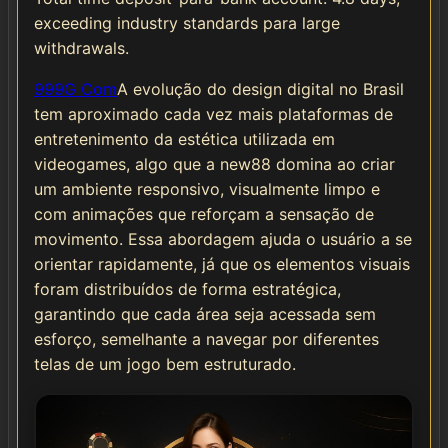
exceeding industry standards para large
withdrawals.
999G Com
A evolução do design digital no Brasil
tem aproximado cada vez mais plataformas de
entretenimento da estética utilizada em
videogames, algo que a new88 domina ao criar
um ambiente responsivo, visualmente limpo e
com animações que reforçam a sensação de
movimento. Essa abordagem ajuda o usuário a se
orientar rapidamente, já que os elementos visuais
foram distribuídos de forma estratégica,
garantindo que cada área seja acessada sem
esforço, semelhante a navegar por diferentes
telas de um jogo bem estruturado.